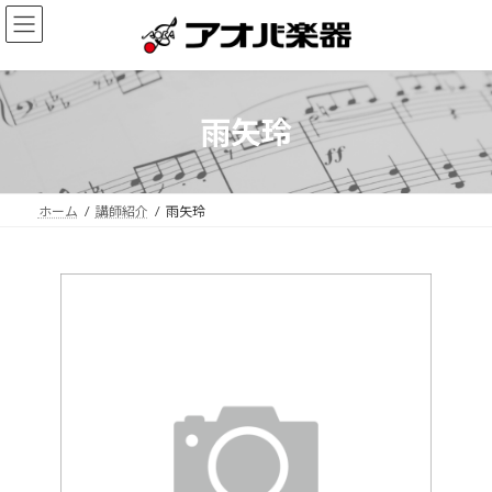
コ
ナ
ン
ビ
テ
ゲ
ン
ー
ツ
シ
へ
ョ
雨矢玲
ス
ン
キ
に
ッ
移
プ
動
ホーム
講師紹介
雨矢玲